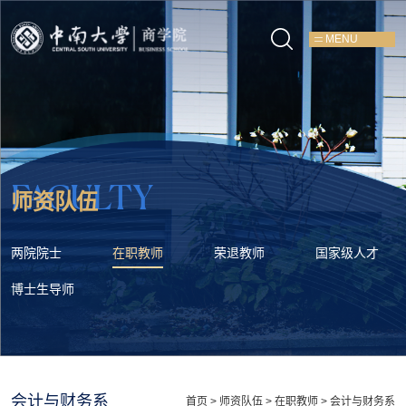
MENU
FACULTY
师资队伍
两院院士
在职教师
荣退教师
国家级人才
博士生导师
会计与财务系
首页
>
师资队伍
>
在职教师
>
会计与财务系