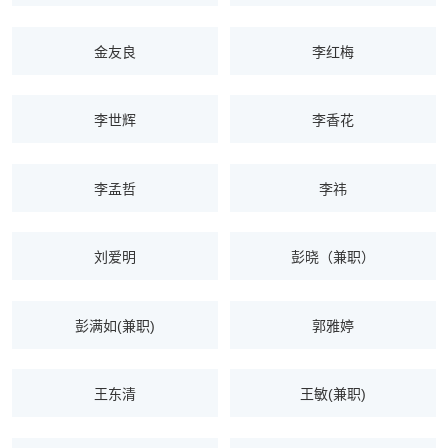
金友良
李红梅
李世辉
李香花
李孟哲
李祎
刘爱明
彭晓（兼职）
彭满如(兼职)
郭雅婷
王东清
王敏(兼职)