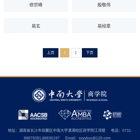
修宗峰
殷敬伟
易玄
易经章
上页
1
2
下页
地址：湖南省长沙市岳麓区中南大学潇湘校区商学院江湾楼
电话：0731-
88879391,88836197
Email：sxyybyx@126.com