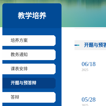
教学培养
培养方案
开题与预
教务通知
06/18
课表安排
2025
开题与预答辩
答辩
05/28
2025