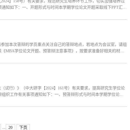
024】158号）有关要求，规范研究生培养环节工作，切实加强培养过
事项通知如下：一、开题形式与时间本学期学位论文开题采取线下PPT汇报
二、开题工作流程1.学员进行开题申请①申请时间：2026年6月7日前②申请
1.请参加本次答辩的学员重点关注自己的答辩地点，若地点为会议室，请组
阅读《MBA学位论文开题、预答辩注意事项》，按要求准备好相关的材
试行）》（中大研字【2024】161号）有关要求，提高研究生学位论
答辩组织工作有关事项通知如下：一、预答辩形式与时间本学期学位论文
0日-2026年1月16日。二、预答辩工作流程1.学员进行预答辩申请①申请
...
20
下页