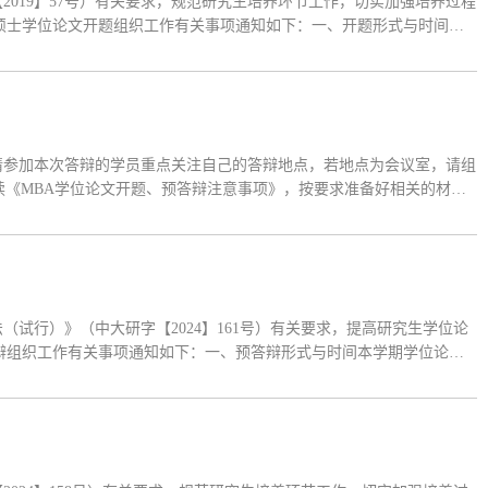
019】57号）有关要求，规范研究生培养环节工作，切实加强培养过程
）硕士学位论文开题组织工作有关事项通知如下：一、开题形式与时间本
25年1月10日。二、开题工作流程1.开题申请①申请时间：2024年12月
1.请参加本次答辩的学员重点关注自己的答辩地点，若地点为会议室，请组
阅读《MBA学位论文开题、预答辩注意事项》，按要求准备好相关的材
试行）》（中大研字【2024】161号）有关要求，提高研究生学位论
答辩组织工作有关事项通知如下：一、预答辩形式与时间本学期学位论文
7日-2026年7月4日。二、预答辩工作流程1.学员进行预答辩申请①申请