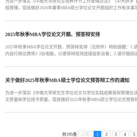
为进一步落实《中南大学研究生培养环节工作管理办法》（中大研字【2
程管理，现就做好2026年春季MBA硕士学位论文开题组织工作有关
和答辩相结合的方式进行，时间为2026年6月27日-2026年7月4日。
方式：研究生填写《中南大学研...
2025年秋季MBA学位论文开题、预答辩安排
2025年秋季MBA学位论文开题、预答辩安排（见附件）特别提醒：
内自行商议携带2-3台电脑，以便答辩现场连接投影设备；2.请仔细
料，需签字的材料请各组成员尽量一起找相关的老师
关于做好2025年秋季MBA硕士学位论文预答辩工作的通知
为进一步落实《中南大学研究生学位论文与学位实践成果答辩管理办法（
文质量和学位授予质量，现就做好2025年秋季MBA硕士学位论文预
预答辩采取线下PPT汇报和答辩相结合的方式进行，时间为2026年1月1
时间：2025年12月17日前②申请...
上页
1
2
3
4
5
共195条