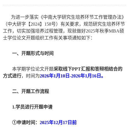
为进一步落实《中南大学研究生培养环节工作管理办法》
（中大研字【
2024
】
158
号）有关要求，规范研究生培养环节
工作，切实加强培养过程管理，现就做好
2025
年
秋
季
MBA
硕
士学位论文开题组织工作有关事项通知如下：
一、
开题形式与时间
本学期学位论文开题
采取
线下
PPT
汇报和答辩相结合的
方式进行
，
时间为
202
6
年
1
月
10
日
-202
6
年
1
月
16
日。
二、开题工作流程
1.
学员进行
开题申请
①申请时间：
2025
年
12
月
17
日前