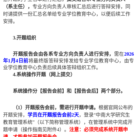
（系主任）
，
专业方向负责人审核汇总后
进行答辩安排，同
时请提供一份汇总名单给专业学位教育中心，以便后续工作
安排
。
3.
开题组织
开题
报告会
由
各系专业方向负责人进行
安排
，
需在
202
6
年
1
月
4
日前
将
最终版
答辩安排发给专业学位教育中心，由专
业学位教育中心
负责
后续具体答辩组织工作。
4.
系统操作开题（网上
提交
）
系统操作分
【
报告会前
】
和
【
报告会后
】
两个部分
。
（
1
）开题报告会前，
需进行
开题申请。
根据官网公布的
开题安排，
学员在开题报告会前
2
天
，登录
“中南大学研究生
教育管理系统”（以下简称管理系统），在管理系统中完成开
题申请（操作指南见附件
4
）。
注意：必须完成系统开题申
请，才能参加开题报告会。