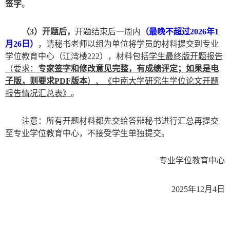
签字
。
（
3
）开题后
，
开题结束后一周
内
（
最晚不超过
202
6
年
1
月
2
6
日
）
，请秘书老师以组为单位将学员的
材料提交到
专业
学位教育中心（江湾楼
222
）
，材料包括
学生
最终版开题报告
（要求：
专家签字和修改意见完整，有成绩评定；如果是电
子版，则要求
PDF
版本
）
、
《中南大学研究生学位论文开题
报告情况汇总表》
。
注意：
所有
开题
材料都
先
交给答辩秘书进行汇总
再提交
至专业学位教育中心，不接受学生单独提交
。
专业学位教育中心
20
25
年
12
月
4
日