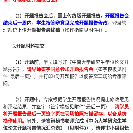
（
2
）开题报告会后，
需上传终版开题报告
。
开题报告会
结束后
一周内，学生按答辩意见完成开题报告修改
，
登录管
理系统上传
开题报告最终稿
（
操作指南见附件
4
）。
5.
开题材料
提交
（
1
）开题前，
学员填写好《中南大学研究生学位论文开
题报告》，
请导师签字同意参加开题报告会
（
签字模板见附
件
1
最后一页
），并打印
3
份
开题报告以便答辩现场给专家评
阅
。
（
2
）开题中，
专家根据学生开题报告情况提出修改意见
和评定结果，并签字（
签字模板见附件
1
最后一页
）
；
请
学员
将
开题报告最后一页签字页
在
现场拍照扫描留存
，以备系统
操作使用。
另外，
请
答辩
秘书老师完成《中南大学研究生学
位论文开题报告情况汇总表》（见附件
3
），
请评审小组组长