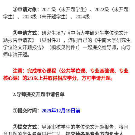
②申请
对象：
2021
级（未开题学生）、
2022
级（未开题
学生）、
2023
级（未开题学生）、
2024
级
③
申请方式：
研究生填写《中南大学研究生学位论文开
题报告申请表》（见附件
2
）
，
连同自己的《中南大学研究生
学位论文开题报告》（模板见附件
1
）一起提交给导师，向导
师申请开题。
注意：
完成核心课程（公共学位课、专业基础课、专业
核心课）的
2/3
以上并取得相应学分，方可申请开题。
2.
导师
提交
开题
申请名单
①提交时间：
2025
年
12
月
19
日前
②提交方式：
导师审核学
生
的学位论文开题报告，将同
意开题的
学生
名单
进行
汇总，
提交给
各系
专业方向负责人