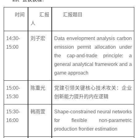
时间
汇报
汇报题目
人
14:30-
刘子宏
Data envelopment analysis carbon
15:00
emission permit allocation under
the cap-and-trade principle: a
general analytical framework and a
game approach
15:00-
陈重光
党建引领关键核心技术攻关：企业
15:30
创新能力提升的内在逻辑
15:30-
韩雨萱
Shape-constrained neural networks
16:00
for flexible non-parametric
production frontier estimation