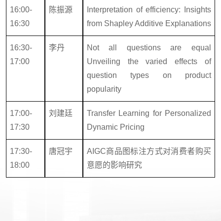
16:00-
陈振源
Interpretation of efficiency: Insights
16:30
from Shapley Additive Explanations
16:30-
李丹
Not all questions are equal
17:00
Unveiling the varied effects of
question types on product
popularity
17:00-
刘建廷
Transfer Learning for Personalized
17:30
Dynamic Pricing
17:30-
唐冠宇
AIGC商品图标注方式对消费者购买
18:00
意愿的影响研究