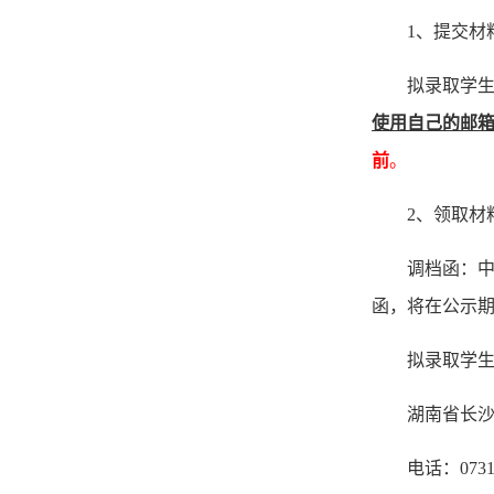
1、提交材
拟录取学
使用自己的邮
前
。
2、领取材
调档函
：
函，将在
公示
拟录取学
湖南省长
电话：
073