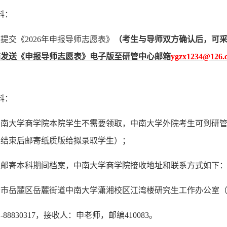
料：
生提交《
202
6
年申报导师志愿表》
（考生与导师双方确认后，可
箱发送
《
申报导师志愿表》
电子版至研管中心邮箱
ygzx1234@126.
料：
中南大学商学院本院学生不需要领取，中南大学外院考生可到研
期结束后
邮寄纸质版给拟录取学生）；
生邮寄本科期间档案，中南大学商学院接收地址和联系方式如下
沙市岳麓区
岳麓街道
中南大学
潇湘校区江湾楼
研究生工作办公室
1-88830317，接收人：
申
老师，邮编
410083。