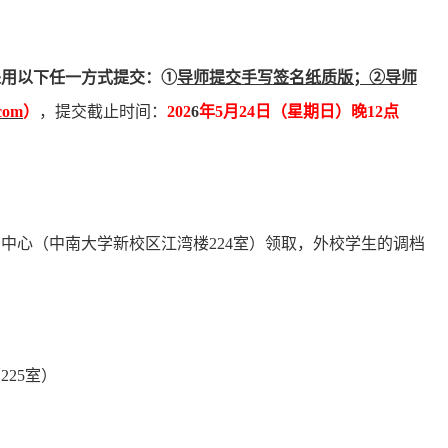
采用以下任一方式提交：
①
导师提交手写签名纸质版；
②导师
com
）
，提交截止时间：
202
6
年
5
月
24
日（星期
日
）晚
12
点
管中心（
中南大学新校区江湾
楼
224
室）领取，外校学生的调档
：
（
225
室）