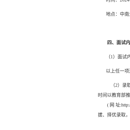
地点：
中南
四、面试
（
1
）
面试
以上任一项
（2）录
时间以教育
部
( 网 址:
http
拔、择优录取