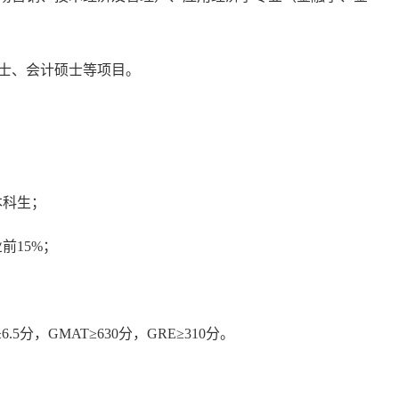
士、会计硕士等项目。
本科生
；
业前
15%；
6.5分
，
GMAT≥630
分，
GRE
≥
310分
。