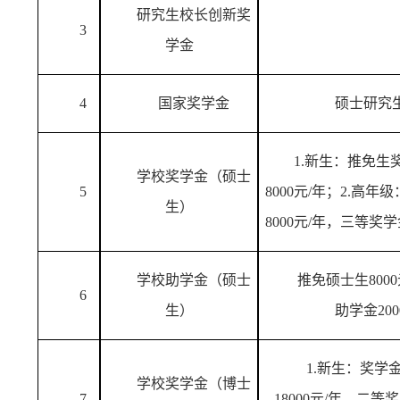
研究生校长创新奖
3
学金
4
国家奖学金
硕士研究
1.新生：推免生
学校奖学金（硕士
5
8000
元
/年
；
2.高年级
生）
8000
元
/年
，
三等奖学
学校助学金（硕士
推免硕士生
8000
6
生）
助学金
20
1.新生：
奖学
学校奖学金（博士
7
18000元
/年
，
二等奖