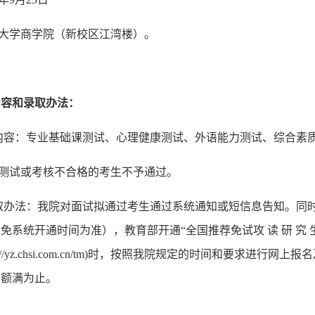
大学商学院（新校区江湾楼）
。
内容和录取办法：
内容：专业基础课测试、心理健康测试、外语能力测试、综合素
测试
或考核
不合格的考生不予通过。
取办法：
我院对面试拟通过考生通过系统通知或短信息告知。
同
推免系统开通时间为准），教育部开通
“全国推荐免试攻 读 研 究 生 
://yz.chsi.com.cn/tm
)时，按照我院规定的时间和要求进行网上报
，额满为止。