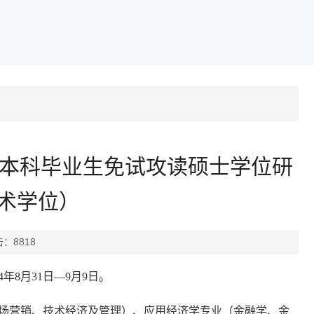
届本科毕业生免试攻读硕士学位研
术学位）
击：
8818
4
年
8
月
31
日
—9月
9
日。
场营销、技术经济及管理）、应用经济学专业（金融学、金