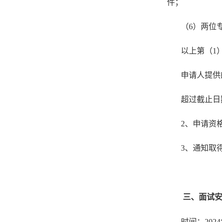
件；
（
6
）
两位
以上
第（
1
申请人提供
超过截止日
2、申请资
3、通知取
三、
面试
时间：
202
4