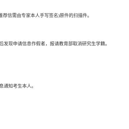
(推荐信需由专家本人手写签名)原件的扫描件
。
后发现申请信息作假者，报请教育部取消研究生学籍。
息通知
考生
本人。