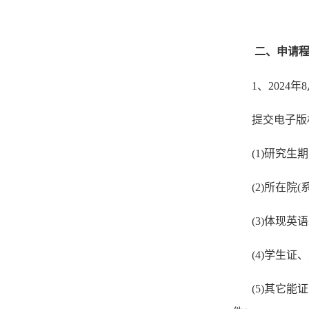
二、申请
1、
202
4
年
8
提交电子版
(
1
)
研究生期
(
2
)所在院
(
3
)体现英
(
4
)学生证
(
5
)其它能