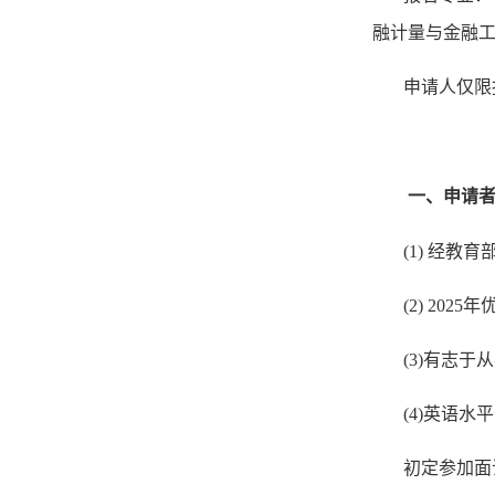
融计量与金融
申请人仅限
一、申请
(1)
经教育
(2) 202
5
年
(
3
)有志于
(
4
)英语水
初定
参加面