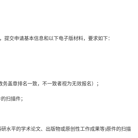
，提交申请
基本
信息和
以下
电子版
材料，要求如下：
教务盖章排名一致，不一致者视为无效报名
）
；
件的扫描件；
科研水平的学术论文、出版物或原创性工作成果等)原件的扫描