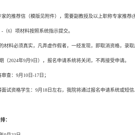
专家
的
推荐信
（模版见附件）
，需要副教授及以上职称专家推荐
）
-（6）项
材料按照系统指示提交。
的材料必须真实，凡弄虚作假者，一经发现，即取消资格，录取
期（
202
4
年
9月
9
日），
报名
申请系统将关闭，不再接受申请。
格审查：9月1
0
日
-1
7
日；
得面试资格学生：9月1
8
日
左右
，我院将通过
报名
申请系统
或
短信
安排：
年
9月2
3
日