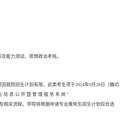
质及能力测试
、
思想政治考核
。
时
因我院招生计划有限，此类
考生
须于
202
4
年
9月28日（确切
信 息 公 开 暨 管 理 服 务 系 统 ”
名及相关流程，学院将根据申请专业推免生招生计划综合选