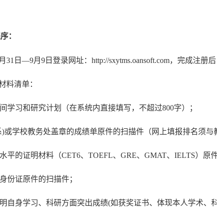
程序：
月
31
日
—9月
9
日登录网址：
http://sxytms.oansoft.com
，完成注册后
材料清单：
间学习和研究计划（在系统内直接填写，不超过
800字
）；
(系)或学校教务处盖章的成绩单原件的扫描件
（
网上填报排名须与
语水平的证明材料
（
CET6、
TOEFL
、
GRE
、
GMAT
、
IELTS
）
原
、身份证原件的扫描件；
证明自身学习、科研方面突出成绩(如获奖证书、体现本人学术、