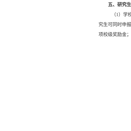
五、研究
（
1
）
学
究生可同时申
项校级奖励金