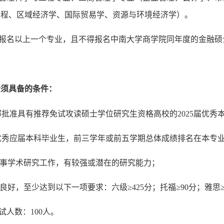
工程、区域经济学、国际贸易学、资源与环境经济学）。
报名
以上一个专业，且不得
报名
中南大学商学院同年度的金融硕
者须具备的条件：
部批准具有推荐免试攻读硕士学位研究生资格高校的
2025届优秀
优秀应届本科毕业生，前三学年或前五学期
总体成绩
排名在本专
从事
学术研究
工作，有较强
或潜在的
研究
能力
；
平良好，至少
达到以下
一项要求：六级
≥4
25
分；托福
≥90分；雅思≥
试人数：
100
人。