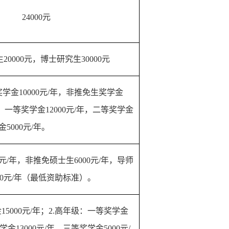
24000元
生
20000元，
博士
研究生
30000元
奖学金
10000
元
/年，
非推免生
奖学金
：一等奖学金12000元
/年
，
二等奖学金
金
5000
元
/年
。
元
/年
，
非推免硕士生
6000
元
/年
，
导师
00元
/年
（
最低资助标准）
。
金
15000
元
/年
；
2.高年级：一等奖学金
学金
13000
元
/年
，
三等奖学金
5000
元
/