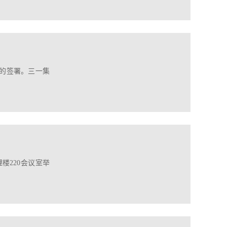
议的签署。三一集
楼220会议室举