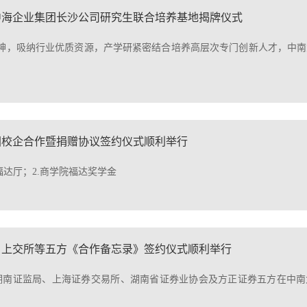
中海企业集团长沙公司研究生联合培养基地揭牌仪式
神，吸纳行业优质资源，产学研紧密结合培养高层次专门创新人才，中南
团校企合作暨捐赠协议签约仪式顺利举行
福达厅；2.商学院福达奖学金
上交​所等五方《合作备忘录》签约仪式顺利举行
与湖南证监局、上海证券交易所、湖南省证券业协会及方正证券五方在中