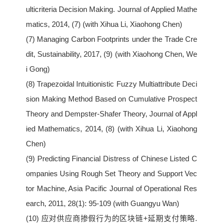
ulticriteria Decision Making. Journal of Applied Mathe
matics, 2014, (7) (with Xihua Li, Xiaohong Chen)
(7) Managing Carbon Footprints under the Trade Cre
dit, Sustainability, 2017, (9) (with Xiaohong Chen, We
i Gong)
(8) Trapezoidal Intuitionistic Fuzzy Multiattribute Deci
sion Making Method Based on Cumulative Prospect
Theory and Dempster-Shafer Theory, Journal of Appl
ied Mathematics, 2014, (8) (with Xihua Li, Xiaohong
Chen)
(9) Predicting Financial Distress of Chinese Listed C
ompanies Using Rough Set Theory and Support Vec
tor Machine, Asia Pacific Journal of Operational Res
earch, 2011, 28(1): 95-109 (with Guangyu Wan)
(10) 应对供应商掺假行为的区块链+延期支付策略.