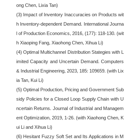
ong Chen, Lixia Tan)
(3) Impact of Inventory Inaccuracies on Products wit
h Inventory-dependent Demand. International Journa
l of Production Economics, 2016, (177): 118-130. (wit
h Xiaoping Fang, Xiaohong Chen, Xihua Li)
(4) Optimal Multichannel Distribution Stategies with L
imited Capacity and Uncertain Demand. Computers
& Industrial Engineering, 2023, 185: 109659. (with Lix
ia Tan, Kui Li)
(5) Optimal Production, Pricing and Government Sub
sidy Policies for a Closed Loop Supply Chain with U
ncertain Returns. Journal of Industrial and Managem
ent Optimization, 2019, 1-26. (with Xiaohong Chen, K
ui Li and Xihua Li)
(6) Hesitant Fuzzy Soft Set and Its Applications in M