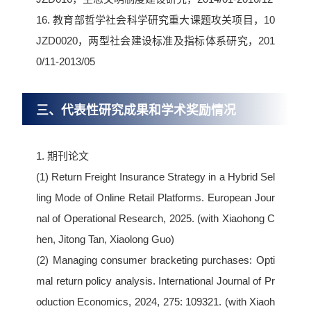
16. 教育部哲学社会科学研究重大课题攻关项目，10
JZD0020，两型社会建设标准及指标体系研究，201
0/11-2013/05
三、代表性研究成果和学术奖励情况
1. 期刊论文
(1)
Return Freight Insurance Strategy in a Hybrid Sel
ling Mode of Online Retail Platforms.
European Jour
nal of Operational Research
, 2025. (with Xiaohong C
hen, Jitong Tan, Xiaolong Guo)
(2) Managing consumer bracketing purchases: Opti
mal return policy analysis. International Journal of Pr
oduction Economics, 2024, 275: 109321. (with Xiaoh