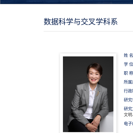
数据科学与交叉学科系
姓 名
学 位
职 称
所属
行政
研究
研究
文明
电子