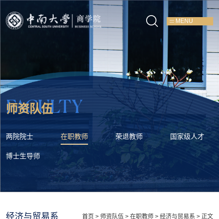
MENU
FACULTY
师资队伍
两院院士
在职教师
荣退教师
国家级人才
博士生导师
经济与贸易系
首页
>
师资队伍
>
在职教师
>
经济与贸易系
> 正文