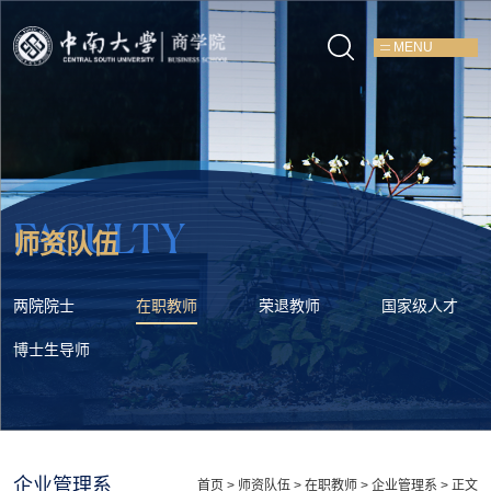
MENU
FACULTY
师资队伍
两院院士
在职教师
荣退教师
国家级人才
博士生导师
企业管理系
首页
>
师资队伍
>
在职教师
>
企业管理系
> 正文