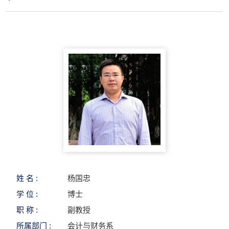
姓 名 :
杨国忠
学 位 :
博士
职 称 :
副教授
所属部门 :
会计与财务系