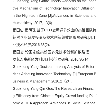
Guozhong Yang.Game Theory Analysis on the Incen
tive Mechanism of Technology Innovation Diffusion i
n the High-tech Zone [J].Advances in Sciences and
Humanities，2017，3(6)
杨国忠,杨明珠.基于CEO变动调节效应的高管团队特
征对企业研发投资及技术创新绩效的影响研究[J].工
业技术经济,2016,35(2).
杨国忠.论国家级高新区多元技术创新扩散路径——
以长沙高新区为例[J].科技管理研究, 2016,36(14).
Guozhong Yang.Decision-making Analysis of Enterp
rises’Adopting Innovation Technology [J].European B
usiness & Management,2016,2（2）.
Guozhong Yang,Qin Guo.The Research on Financin
g Efficiency from Chinese Equity Crowd funding Platf
orm: a DEA Approach. Advances in Social Science,