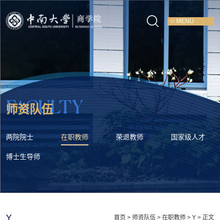
MENU
FACULTY
师资队伍
两院院士
在职教师
荣退教师
国家级人才
博士生导师
Y
首页
>
师资队伍
>
在职教师
>
Y
> 正文