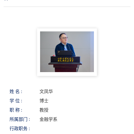
姓 名 :
文凤华
学 位 :
博士
职 称 :
教授
所属部门 :
金融学系
行政职务 :