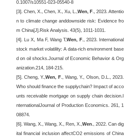
0.1007/s10551-023-05540-8
[3]. Chen, X., Chen, X., Xu, L.,
Wen, F
., 2023. Attentio
n to climate change anddownside risk: Evidence fro
m China[J].Risk Analysis. 43(5), 1011-1031.
[4]. Lu X, Ma F, Wang T,
Wen, F
., 2023. International
stock market volatility: A data-rich environment base
d on oil shocks.Journal of Economic Behavior & Org
anization.214, 184-215.
[5]. Cheng, Y.,
Wen, F
., Wang, Y., Olson, D.L., 2023.
Who should finance the supplychain? Impact of acco
unts receivable mortgage on supply chain decision.I
nternationalJournal of Production Economics. 261, 1
08874.
[6]. Wang, X., Wang, X., Ren, X.,
Wen
., 2022. Can dig
ital financial inclusion affectCO2 emissions of China