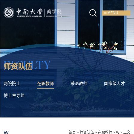
MENU
FACULTY
师资队伍
两院院士
在职教师
荣退教师
国家级人才
博士生导师
W
首页
>
师资队伍
>
在职教师
>
W
> 正文