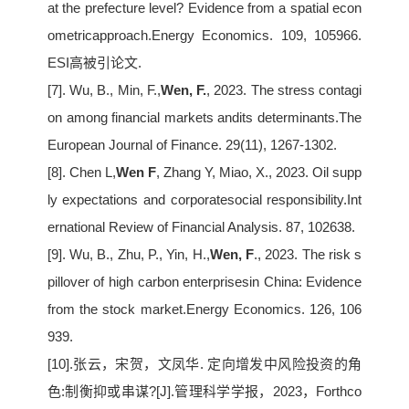
at the prefecture level? Evidence from a spatial econ
ometricapproach.Energy Economics. 109, 105966.
ESI高被引论文.
[7]. Wu, B., Min, F.,
Wen, F.
, 2023. The stress contagi
on among financial markets andits determinants.The
European Journal of Finance. 29(11), 1267-1302.
[8]. Chen L,
Wen F
, Zhang Y, Miao, X., 2023. Oil supp
ly expectations and corporatesocial responsibility.Int
ernational Review of Financial Analysis. 87, 102638.
[9]. Wu, B., Zhu, P., Yin, H.,
Wen, F
., 2023. The risk s
pillover of high carbon enterprisesin China: Evidence
from the stock market.Energy Economics. 126, 106
939.
[10].张云，宋贺，文凤华. 定向增发中风险投资的角
色:制衡抑或串谋?[J].管理科学学报，2023，Forthco