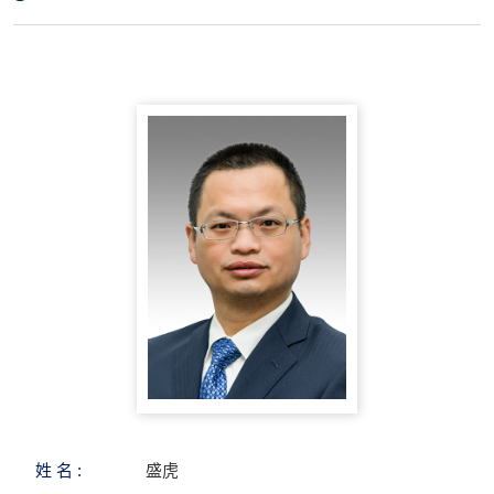
姓 名 :
盛虎