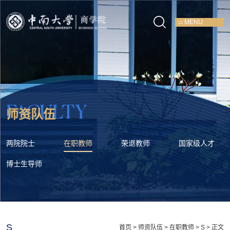
MENU
FACULTY
师资队伍
两院院士
在职教师
荣退教师
国家级人才
博士生导师
S
首页
>
师资队伍
>
在职教师
>
S
> 正文