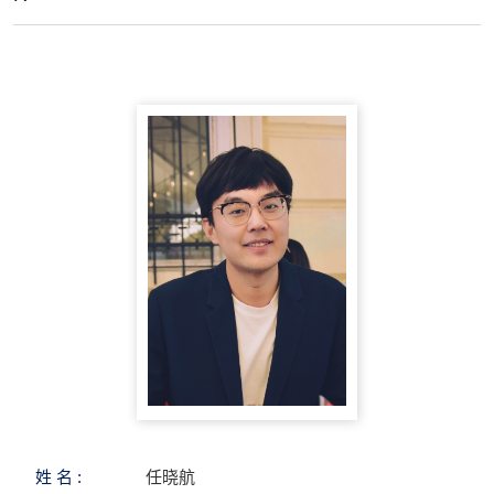
姓 名 :
任晓航