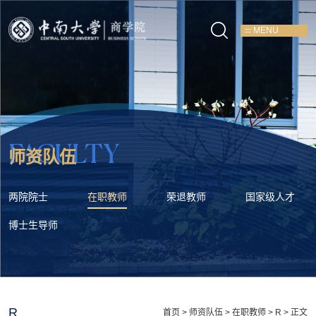
MENU
FACULTY
师资队伍
两院院士
在职教师
荣退教师
国家级人才
博士生导师
R
首页
>
师资队伍
>
在职教师
>
R
> 正文