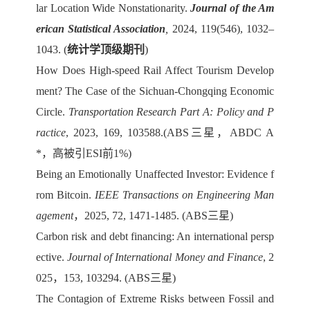
lar Location Wide Nonstationarity.
Journal of the Am
erican Statistical Association
,
2024, 119(546), 1032–
1043.
(
统计学顶级期刊
)
How Does High-speed Rail Affect Tourism Develop
ment? The Case of the Sichuan-Chongqing Economic
Circle.
Transportation Research Part A: Policy and P
ractice
, 2023, 169, 103588.(ABS
三星
，ABDC A
*，
高被引
ESI
前
1%)
Being an Emotionally Unaffected Investor: Evidence f
rom Bitcoin
.
IEEE Transactions on Engineering Man
agement
，
2025, 72, 1471-1485
. (ABS三星)
Carbon risk and debt financing: An international persp
ective
.
Journal of International Money and Finance
, 2
025，153, 103294. (ABS三星)
The Contagion of Extreme Risks between Fossil and