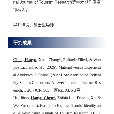
nal Journal of Tourism Research
等
学术期刊匿名
审稿人。
导师情况：硕士生导师
研究成果
Chen, Hanyu,
Xuan Zhang*, Raffaele Filieri, & Wan
yue Li, Jianhao Hu (2026).
Material versus Experienti
al Attributes in Online Q&A: How Anticipated Reliabi
lity Shapes Consumers' Answer Intention. Internet Res
earch, 1-20. (
JCR Q1, 一区top,
ABS 3
星
)
Hu, Jihao,
Hanyu Chen*
,
Zhibin Lin, Dapeng Xu, &
Wei Wu (2026). Escape to Express: Tourist Identity an
d Self-disclosure. Annals of Tourism Research, 116, 1