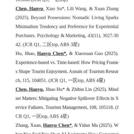
Chen,
Hanyu
, Xiao Su*, Lili Wang, & Xuan Zhang
(2025). Beyond Possessions: Nomadic Living Sparks
Minimalism Tendency and Preference for Experiential
Purchases. Psychology & Marketing, 43(11), 3027-30
42. (
JCR Q1, 二区top,
ABS 3
星
)
Hu,
Jihao,
Hanyu Chen*
,
& Xiaoxuan Guo (2025).
Experience-based vs. Time-based: How Pricing Frame
s Shape Tourist Enjoyment. Annals of Tourism Resear
ch, 115, 104051. (
JCR Q1,
一区
top,
ABS 4
星
)
Chen,
Hanyu
,
Jihao Hu* & Zhibin Lin (2025). Mind
set Matters: Mitigating Negative Spillover Effects in S
ervice Failures. Tourism Management, 108, 105118.
(J
CR Q1, 一区top, ABS 4星)
Zhang,
Xuan,
Hanyu Chen*
,
& Yidan Ma (2025). W