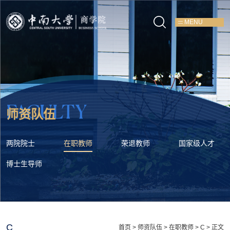
MENU
FACULTY
师资队伍
两院院士
在职教师
荣退教师
国家级人才
博士生导师
C
首页
>
师资队伍
>
在职教师
>
C
> 正文