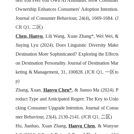
hen You Feel You Own AI Assistants: How Consumer
Ownership Enhances Consumers' Adoption Intention.
Journal of Consumer Behaviour, 24(4), 1669-1684. (
J
CR Q1, 二区
)
Chen,
Hanyu
,
Lili Wang, Xuan Zhang*, Wei Wei, &
Jiaying Lyu (2024). Does Linguistic Diversity Make
Destination More Sophisticated? Exploring the Effects
on Destination Personality. Journal of Destination Mar
keting & Management, 31, 100828. (
JCR Q1, 一区to
p
)
Zhang, Xuan,
Hanyu Chen*
,
& Jianuo Ma (2024). P
roduct Type and Anticipated Regret: The Key to Unlo
cking Consumer Upgrade Intention. Journal of Consu
mer Behaviour, 23(4), 2130-2141. (
JCR Q1,
二区
)
Hu,
Jianhao, Xuan Zhang,
Hanyu Chen
,
& Wanyue