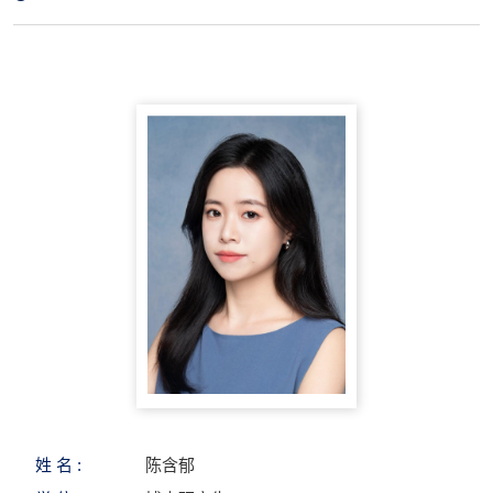
姓 名 :
陈含郁