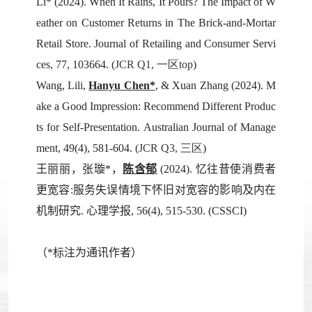
Li* (2024). When It Rains, It Pours? The Impact of W
eather on Customer Returns in The Brick-and-Mortar
Retail Store. Journal of Retailing and Consumer Servi
ces, 77, 103664. (
JCR Q1, 一区top
)
Wang, Lili,
Hanyu Chen*
,
& Xuan Zhang (2024). M
ake a Good Impression: Recommend Different Produc
ts for Self-Presentation. Australian Journal of Manage
ment
,
49
(4), 581-6
04. (
JCR Q3, 三区
)
王丽丽，张璇
*
，
陈含郁
(2024).
忆往昔使消费者
更宽容
:
服务失误情境下怀旧对宽容的影响及内在
机制研究
.
心理学报
, 56(4)
, 515-530
.
(CSSCI)
（*标注为通讯作者）