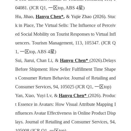
04081. (
JCR Q1,
一区
top,
ABS 4
星
)
Hu, Jihao,
Hanyu Chen*
,
& Yujie Zhao (2026).
Stuc
k in Place, The Virtual Sells: The Influence of Perceiv
ed Social Mobility on Tourist Responses to Virtual Infl
uencers. Tourism Management, 113, 105347.
(JCR Q
1,
一区
top, ABS 4
星
)
Sui, Jiarui, Chan Li,
&
Hanyu Chen*
(2026).
Delays
Before Shipment: How Seller Fulfillment Time Shape
s Consumer Return Behavior. Journal of Retailing and
Consumer Services, 94, 105025
(JCR Q1,
一区
top)
Yan, Xiao, Yuyi Lv, &
Hanyu Chen*
(2026). Produc
t Essence in Avatars: How Visual Attribute Mapping I
nfluences Avatar Effectiveness in Online Product Disp
lays. Journal of Retailing and Consumer Services, 94,
105008
(JCR Q1,
一区
top)