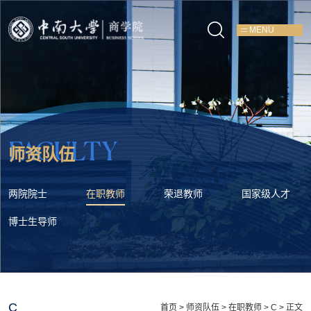
MENU
FACULTY
师资队伍
两院院士
在职教师
荣退教师
国家级人才
博士生导师
C
首页
>
师资队伍
>
在职教师
>
C
> 正文