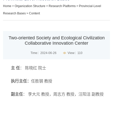
Home
>
Organization Structure
>
Research Platforms
>
Provincial-Level
Research Bases
> Content
Two-oriented Society and Ecological Civilization
Collaborative Innovation Center
Time：2024-06-26
View：
110
主 任
：
陈晓红
院士
执行主任：
任胜钢
教授
副主任
：
李大元
教授，周志方
教授，汪阳洁
副教授