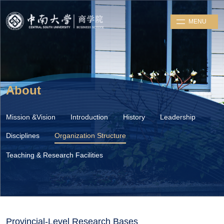
MENU
About
Mission &Vision
Introduction
History
Leadership
Disciplines
Organization Structure
Teaching & Research Facilities
Provincial-Level Research Bases