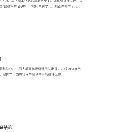
题学习、上学期工作总结及消防安全培训三项议程展开。会
“致敬榜样 奋进担当”教师主题学习。她首先领学了习近
领会中国共产党的六个优秀特质和“五个必须”的实践要求，
赛
漠顺利举办。中南大学商学院组建战队出征，25级MBA学员
赛，展现了中南商科学子昂扬奋进的精神风貌。
认证结论