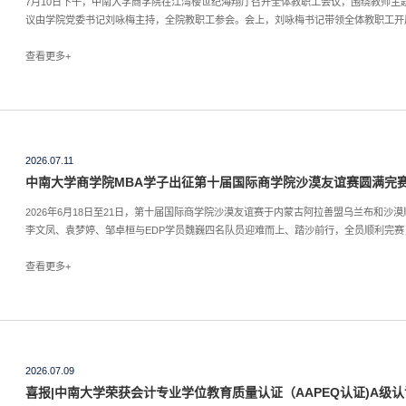
7月10日下午，中南大学商学院在江湾楼世纪海翔厅召开全体教职工会议，围绕教师主
议由学院党委书记刘咏梅主持，全院教职工参会。会上，刘咏梅书记带领全体教职工开展
平总书记在庆祝中国共产党成立105周年大会上的重要讲话精神，带领全体教职工深刻
进一步筑牢信...
查看更多+
2026.07.11
中南大学商学院MBA学子出征第十届国际商学院沙漠友谊赛圆满完
2026年6月18日至21日，第十届国际商学院沙漠友谊赛于内蒙古阿拉善盟乌兰布和沙
李文凤、袁梦婷、邹卓桓与EDP学员魏巍四名队员迎难而上、踏沙前行，全员顺利完
查看更多+
2026.07.09
喜报|中南大学荣获会计专业学位教育质量认证（AAPEQ认证)A级