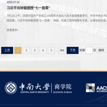
2026.07.01
习近平向钟掘颁授“七一勋章”
7月1日上午，庆祝中国共产党成立105周年大会在人民大会堂隆重举行。中共中央总书
授勋章。习近平向钟掘颁授“七一勋章”。钟掘，机械工程领域著名专家，从青丝到白发
脖子”难题，为机械工程学科发展与产业升级作出杰出贡献。（来源：央视新闻
查看更多+
...
上页
1
2
3
4
5
384
下页
到第
页
跳转