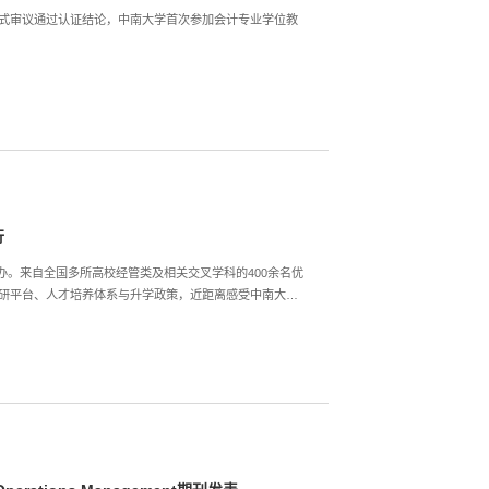
）正式审议通过认证结论，中南大学首次参加会计专业学位教
行
举办。来自全国多所高校经管类及相关交叉学科的400余名优
研平台、人才培养体系与升学政策，近距离感受中南大学