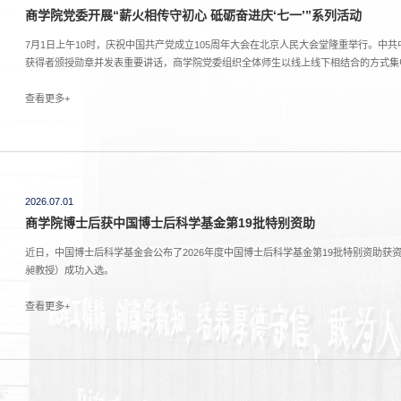
商学院党委开展“薪火相传守初心 砥砺奋进庆‘七一’”系列活动
7月1日上午10时，庆祝中国共产党成立105周年大会在北京人民大会堂隆重举行。中
获得者颁授勋章并发表重要讲话，商学院党委组织全体师生以线上线下相结合的方式集中
中开展了2026年度支部书记及支委培训，院党委书记刘咏梅书记主持。培训会上，学
记“七一”重要...
查看更多+
2026.07.01
商学院博士后获中国博士后科学基金第19批特别资助
近日，中国博士后科学基金会公布了2026年度中国博士后科学基金第19批特别资助
昶教授）成功入选。
查看更多+