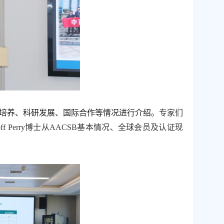
培养、科研发展
、
国际合作
等
情况进行介绍
。
专家
们
ff Perry
博士
从
AACSB
基本情况、全球会员及认证现