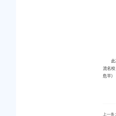
此
流名校
危平）
上一条