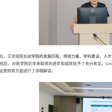
后，王宗润院长就
学院的发展历程、师资力量、学科建设、人才
绍
后，对商学院
近年来
取得的进步和成就
给予
了充分肯定
。
Geo
证原则等方面进行
了
详细解读
。