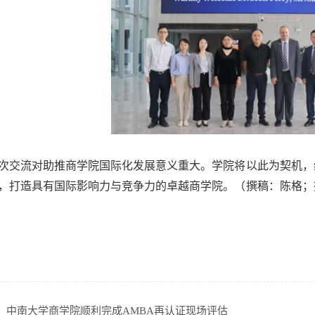
次
交流
对
助推
商学院
国际化发展
意义重大。学院将
以此为契机，
，
打造具有国际影响力
与竞争力
的卓越商学院。
（
撰稿：陈格；
：
中南大学商学院顺利完成AMBA再认证现场评估