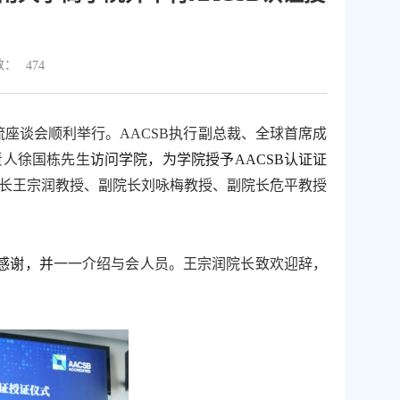
数：
474
流座谈会
顺利
举行
。
AACSB
执行
副总裁
、全球首席成
责人徐国栋先生
访问
学院
，
为
学院授予
AACSB
认证证
长王宗润教授、副院长刘咏梅教授、副院长危平教授
感谢
，
并
一一介绍与会
人员
。
王宗润
院长
致欢迎辞，