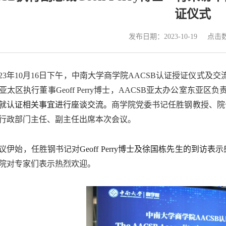
证仪式
点击
发布日期：2023-10-19
2
3
年
10
月
16
日
下午
，
中南大学商学院
AACSB
认证授证仪式
及交
亚太区执行董事
Geoff Perry
博士，
AACSB
亚太办公室东亚区负
就认证相关事宜进行座谈交流。
商学院党委书记任胜钢教授
、
院
行政部门主任
、
副主任
出席本次会议。
议伊始，任胜钢
书记
对
Geoff Perry
博士及徐国栋先生
的
到访
表示
院对专家们表示热烈欢迎。