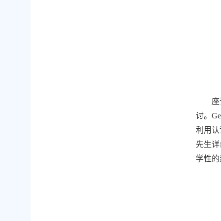
座
讨。
Ge
利用认
先生
详
学性的