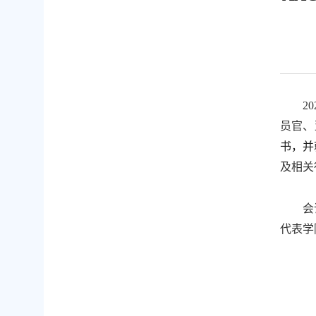
20
员官、
书，并
及
相关
会
代表学