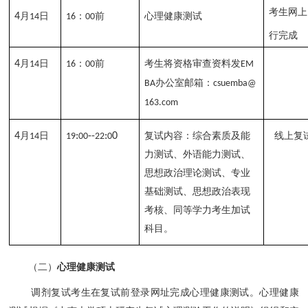
考生网上
4
月
日
：
前
心理健康测试
1
4
16
00
行完成
4
月
日
：
前
考生将资格审查资料发
1
4
16
00
EM
办公室邮箱：
BA
csuemba@
163.com
4
月
日
:
--
:
0
复试内容：综合素质及能
线上复
14
19
00
22
0
力测试、外语能力测试、
思想政治理论测试、专业
基础测试、思想政治表现
考核、同等学力考生加试
科目。
（二）
心理健康测试
调剂复试考生在复试前登录网址完成心理健康测试。心理健康