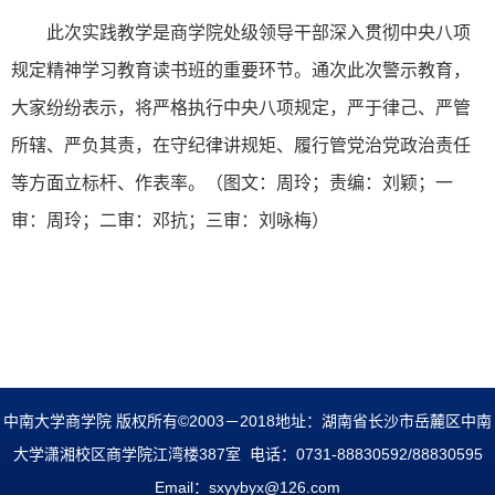
此次实践教学是商学院处级领导干部深入贯彻中央八项
规定精神学习教育读书班的重要环节。通次此次警示教育，
大家纷纷表示，将严格执行中央八项规定，严于律己、严管
所辖、严负其责，在守纪律讲规矩、履行管党治党政治责任
等方面立标杆、作表率。（图文：周玲；责编：刘颖；一
审：周玲；二审：邓抗；三审：刘咏梅）
中南大学商学院 版权所有©2003－2018地址：湖南省长沙市岳麓区中南
大学潇湘校区商学院江湾楼387室 电话：0731-88830592/88830595
Email：sxyybyx@126.com