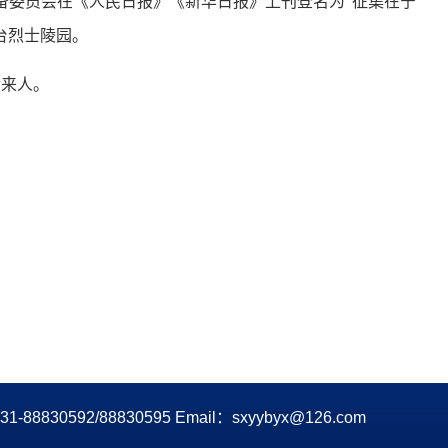
备委员会在《人民日报》《新华日报》上刊登名为“征集在宁
台烈士陵园。
来人。
2/88830595 Email：sxyybyx@126.com