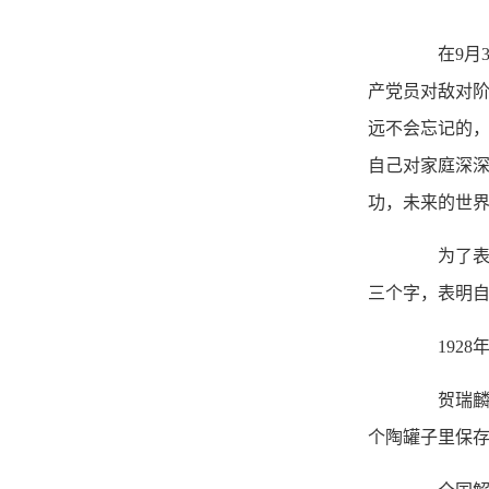
在9月3
产党员对敌对阶
远不会忘记的，
自己对家庭深深
功，未来的世界
为了表达
三个字，表明
1928年
贺瑞麟牺
个陶罐子里保