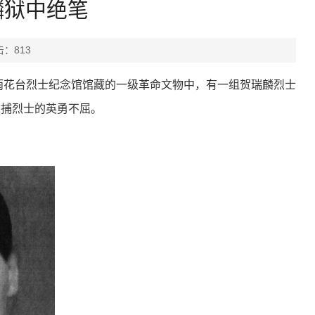
麟狱中绝笔
击：
813
京雨花台烈士纪念馆馆藏的一级革命文物中，有一组贺瑞麟烈士
被捕烈士的英勇不屈。