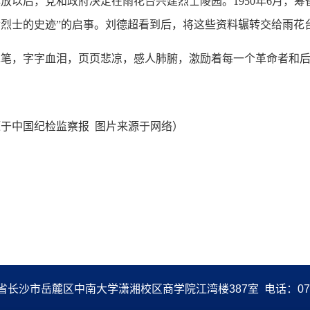
后，党和政府决定在雨花台兴建烈士陵园。1950年6月，筹
烈士的史迹”的启事。刘德超看到后，将这些资料辗转交给雨花
，字字血泪，页页悲凉，感人肺腑，激励着每一个革命者和后
于中国纪检监察报 图片来源于网络）
岳麓区中南大学潇湘校区商学院江湾楼387室 电话：0731-8883059