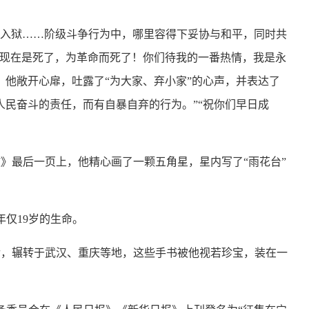
而入狱……阶级斗争行为中，哪里容得下妥协与和平，同时共
我现在是死了，为革命而死了！你们待我的一番热情，我是永
，他敞开心扉，吐露了“为大家、弃小家”的心声，并表达了
人民奋斗的责任，而有自暴自弃的行为。”“祝你们早日成
最后一页上，他精心画了一颗五角星，星内写了“雨花台”
年仅19岁的生命。
，辗转于武汉、重庆等地，这些手书被他视若珍宝，装在一