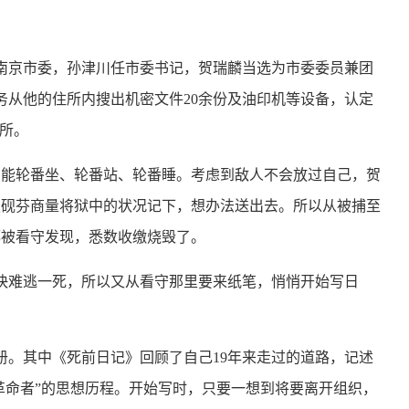
南京市委，孙津川任市委书记，贺瑞麟当选为市委委员兼团
务从他的住所内搜出机密文件20余份及油印机等设备，认定
所。
能轮番坐、轮番站、轮番睡。考虑到敌人不会放过自己，贺
史砚芬商量将狱中的状况记下，想办法送出去。所以从被捕至
都被看守发现，悉数收缴烧毁了。
快难逃一死，所以又从看守那里要来纸笔，悄悄开始写日
。其中《死前日记》回顾了自己19年来走过的道路，记述
革命者”的思想历程。开始写时，只要一想到将要离开组织，