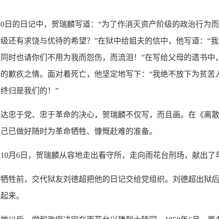
0日的日记中，贺瑞麟写道：“为了作消灭资产阶级的政治行为
级还有求饶与优待的希望？”在狱中给姐夫的信中，他写道：“
同时也请你们不用为我而怨伤，而流泪！”在写给父母的遗书中
的歉疚之情。面对着死亡，他坚定地写下：“我绝不放下为贫苦
终归是我们的！”
忠于党、忠于革命的决心，贺瑞麟不仅写，而且画。在《离散》
自己已做好随时为革命牺牲、慷慨赴难的准备。
10月6日，贺瑞麟从容地走出看守所，走向雨花台刑场，献出了
牲前，交代狱友刘德超把他的日记交给党组织。刘德超出狱后
存起来。