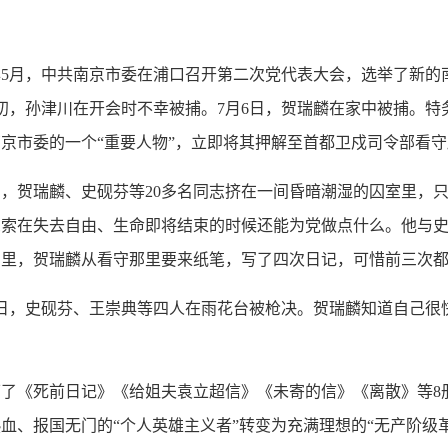
年5月，中共南京市委在浦口召开第二次党代表大会，选举了新的
初，孙津川在开会时不幸被捕。7月6日，贺瑞麟在家中被捕。特
京市委的一个“重要人物”，立即将其押解至首都卫戍司令部看守
贺瑞麟、史砚芬等20多名同志挤在一间昏暗潮湿的囚室里，只
思索在失去自由、生命即将结束的时候还能为党做点什么。他与
月里，贺瑞麟从看守那里要来纸笔，写了四次日记，可惜前三次
日，史砚芬、王崇典等四人在雨花台被枪决。贺瑞麟知道自己很
《死前日记》《给姐夫袁立超信》《未寄的信》《离散》等8册
血、报国无门的“个人英雄主义者”转变为充满理想的“无产阶级