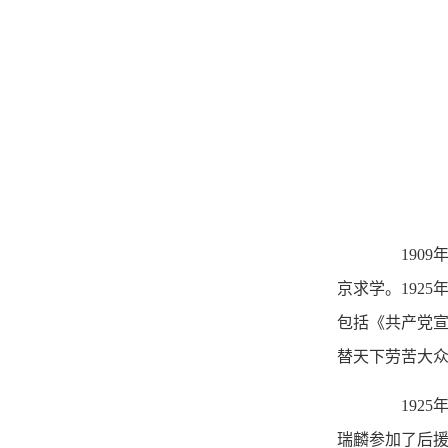
1909年
京求学。192
包括《共产党宣
替天下劳苦大
1925
瑞麟参加了后援