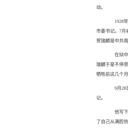
动。
1928
市委书记。7月
贺瑞麟是中共南
在狱中，
瑞麟于是不停
牺牲前这几个
9月28
记。
他写下了
了自己从满腔热