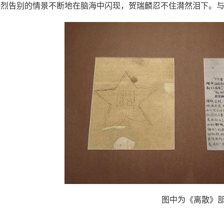
壮烈告别的情景不断地在脑海中闪现，贺瑞麟忍不住潸然泪下。
图中为《离散》