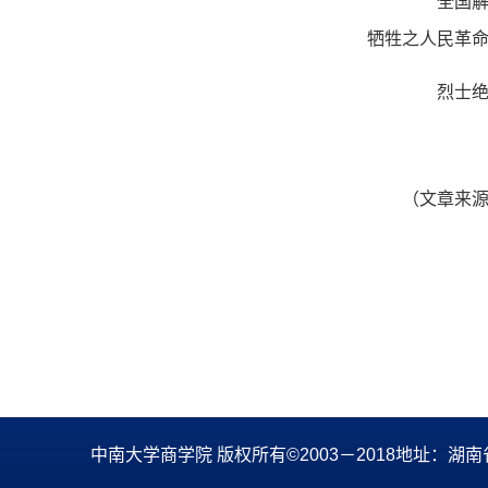
全国解放以
牺牲之人民革命
烈士绝笔
（文章来源
中南大学商学院 版权所有©2003－2018地址：湖南省长沙市