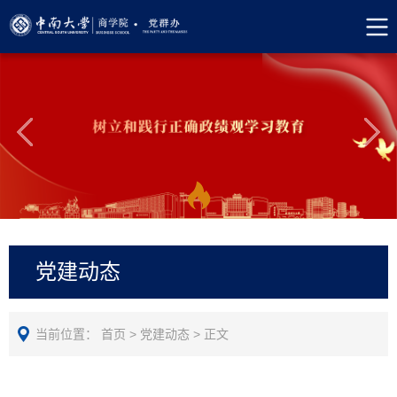
党建动态
当前位置：
首页
>
党建动态
>
正文