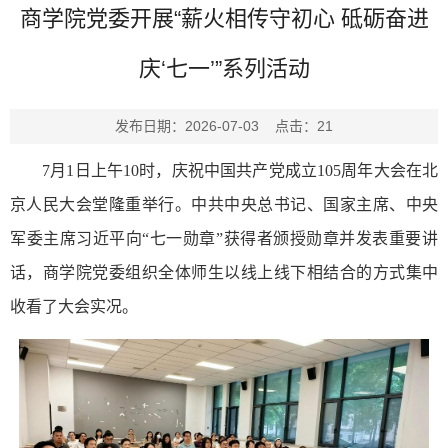
商学院党委开展“薪火相传守初心 砥砺奋进
庆‘七一’”系列活动
发布日期：2026-07-03 点击：
21
7月1日上午10时，庆祝中国共产党成立105周年大会在北
京人民大会堂隆重举行。中共中央总书记、国家主席、中央
军委主席习近平向“七一勋章”获得者颁授勋章并发表重要讲
话，商学院党委组织全体师生以线上线下相结合的方式集中
收看了大会实况。