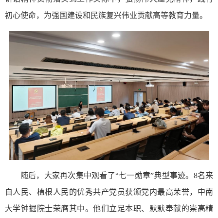
初心使命，为强国建设和民族复兴伟业贡献高等教育力量。
随后，大家再次集中观看了“七一勋章”典型事迹。8名来
自人民、植根人民的优秀共产党员获颁党内最高荣誉，中南
大学钟掘院士荣膺其中。他们立足本职、默默奉献的崇高精