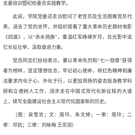
支委培训暨纪检委员实践教学。
此前，学院党委还走访慰问了老党员及生活困难党员代
表，送去了党的关怀，并组织观看了重大革命历史题材电影
《四渡》，以“赤水扬旗”，重温红军峥嵘岁月，在光影中追
忆长征壮举，汲取奋进力量。
党员同志们纷纷表示，要以革命先烈和“七一勋章”获得
者为榜样，坚定理想信念，牢记初心使命，将红色精神和廉
洁要求内化于心、外化于行，以更加昂扬的姿态投身教学科
研和立德树人工作，阔步走在中国式现代化新征程的大道
上，续写全面建设社会主义现代化国家新的历史。
（图：吴雪浓；文：周玲、朱文婷；一审：周玲；二
审：邓抗；三审：刘咏梅 王宗润）