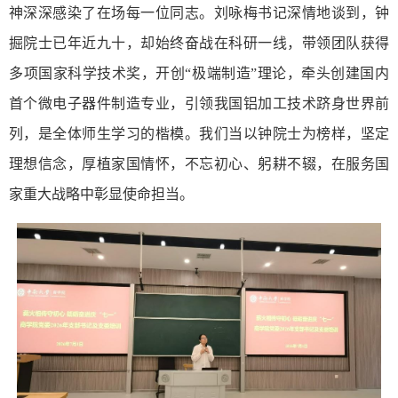
神深深感染了在场每一位同志。刘咏梅书记深情地谈到，钟
掘院士已年近九十，却始终奋战在科研一线，带领团队获得
多项国家科学技术奖，开创“极端制造”理论，牵头创建国内
首个微电子器件制造专业，引领我国铝加工技术跻身世界前
列，是全体师生学习的楷模。我们当以钟院士为榜样，坚定
理想信念，厚植家国情怀，不忘初心、躬耕不辍，在服务国
家重大战略中彰显使命担当。