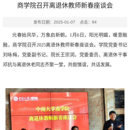
商学院召开离退休教师新春座谈会
发布日期：2025-01-07 点击：
84
元春始风华，万象启新朝
。
1
月
6
日，
阳光明媚，暖意融
融，
商学院召开
2025离退休
教师
新春
座谈
会。
学院党委书记
刘咏梅，党委副书记、院长王宗润，党委委员、离退休干事
邓抗
与离退休老同志齐聚一堂，共叙情谊
，
共话发展
。