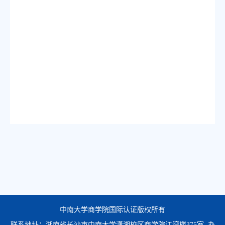
中南大学商学院国际认证版权所有
联系地址：湖南省长沙市中南大学潇湘校区商学院江湾楼375室 办